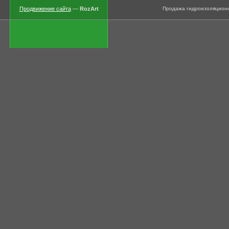
Продвижение сайта
—
RozArt
Продажа гидроизоляционны