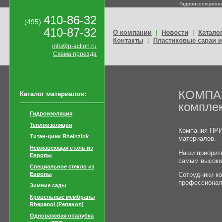
Гидроизоляционн
410-86-32
(495)
410-87-32
|
|
О компании
Новости
Катало
|
Контакты
Пластиковые сараи и
info@p-action.ru
Схема проезда
КОМПА
Каталог материалов:
комплек
Гидроизоляция
Теплоизоляция
Компания ПРИ
Титан-цинк Rheinzink
материалов.
Нержавеющая сталь из
Наши приорит
Европы
самым высоки
Специальное стекло из
Европы
Сотрудники ко
профессионал
Зимние сады
Кровельные мембраны
Rhepanol (Репанол)
Одноразовая опалубка