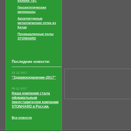
колонн TBT
Геосинтетические
материалы
Архитектурные
металлические сетки из
Китая
Промышленные полы
STONHARD
Последние новости:
25.12.2017
"Здравоохранение-2017"
06.11.2017
Наша компания стала
официальным
представителем компании
STONHARD в России.
Все новости